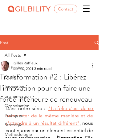
Contact
Post
All Posts
Gilles Ruffieux
All Posts
Jan 20, 2021
3 min read
Transformation #2 : Libérez
Outils
l'innovation pour en faire une
innovation
force intérieure de renouveau
orgnanisation
Organisation
Dans notre série :  
"La folie c'est de se 
Pratiques
comporter de la même manière et de 
s'attendre à un résultat différent"
,
 nous 
Stratégie
continuons par un élément essentiel de 
Methodologie
toute transformation :  
l'Innovation
. Elle 