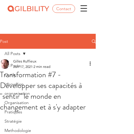
Contact
Post
All Posts
Gilles Ruffieux
All Posts
Jun 17, 2021
2 min read
Transformation #7 -
Outils
Développer ses capacités à
innovation
"sentir" le monde en
orgnanisation
Organisation
changement et à s'y adapter
Pratiques
Stratégie
Methodologie