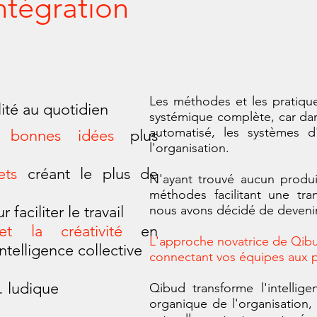
intégration
Les méthodes et les pratiqu
lité au quotidien
systémique complète, car dans
automatisé, les systèmes d
s bonnes idées
plus
l'organisation.
ets
créant le plus de
N'ayant trouvé aucun produi
méthodes facilitant une tra
 faciliter le travail
nous avons décidé de devenir
et la créativité
en
L'approche novatrice de Qibu
ntelligence collective
connectant vos équipes aux pr
 ludique
Qibud transforme l'intellige
organique de l'organisation,