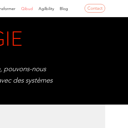
Contact
nsformer
Qibud
Agilbility
Blog
IE
n, pouvons-nous
 avec des systèmes