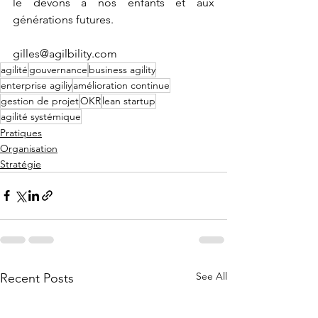
le devons à nos enfants et aux 
générations futures.
gilles@agilbility.com
agilité
gouvernance
business agility
enterprise agiliy
amélioration continue
gestion de projet
OKR
lean startup
agilité systémique
Pratiques
Organisation
Stratégie
See All
Recent Posts